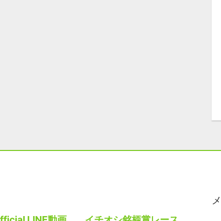
fficial LINE動画
イチオシ銘柄賞レース