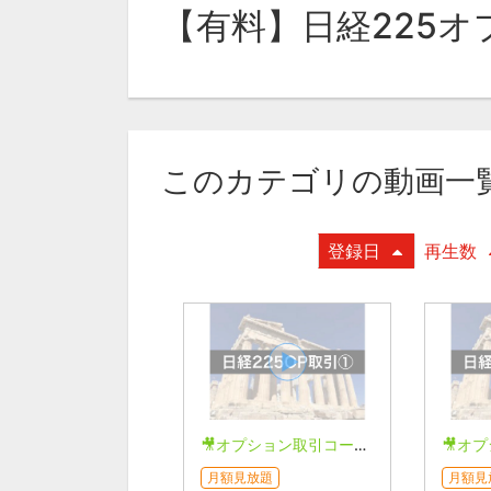
【有料】日経225
このカテゴリの動画一
登録日
再生数
🎥オプション取引コース【日経225編】①
月額見放題
月額見