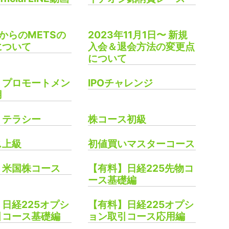
年からのMETSの
2023年11月1日〜 新規
について
入会＆退会方法の変更点
について
プロモートメン
IPOチャレンジ
用
リテラシー
株コース初級
ス上級
初値買いマスターコース
】米国株コース
【有料】日経225先物コ
ース基礎編
日経225オプシ
【有料】日経225オプシ
引コース基礎編
ョン取引コース応用編