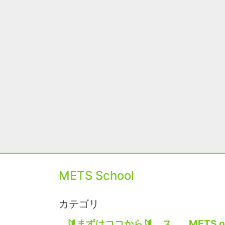
METS School
カテゴリ
🔰まずはココから🔰 ス
METS o