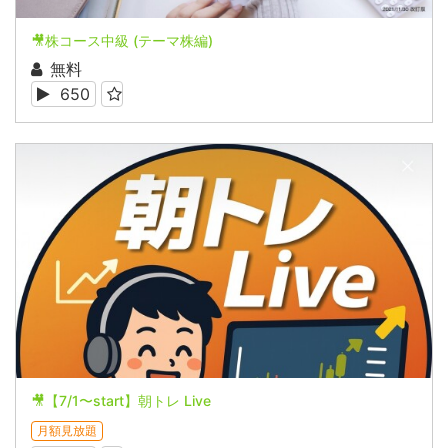
🎥株コース中級 (テーマ株編)
無料
650
🎥【7/1〜start】朝トレ Live
月額見放題