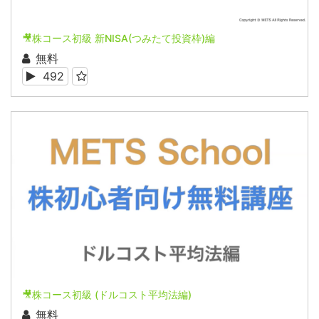
🎥株コース初級 新NISA(つみたて投資枠)編
無料
492
🎥株コース初級 (ドルコスト平均法編)
無料