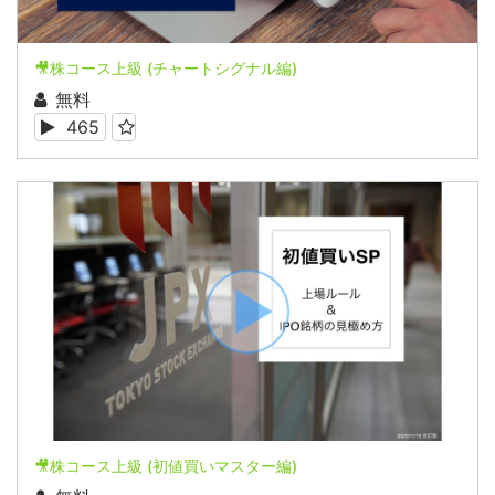
🎥株コース上級 (チャートシグナル編)
無料
465
🎥株コース上級 (初値買いマスター編)