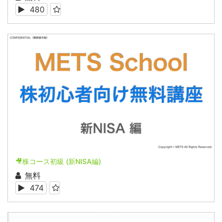
480
🎥株コース初級 (新NISA編)
無料
474