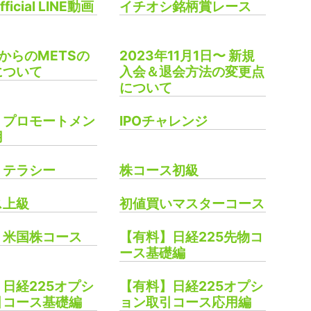
fficial LINE動画
イチオシ銘柄賞レース
年からのMETSの
2023年11月1日〜 新規
について
入会＆退会方法の変更点
について
プロモートメン
IPOチャレンジ
用
リテラシー
株コース初級
ス上級
初値買いマスターコース
】米国株コース
【有料】日経225先物コ
ース基礎編
日経225オプシ
【有料】日経225オプシ
引コース基礎編
ョン取引コース応用編