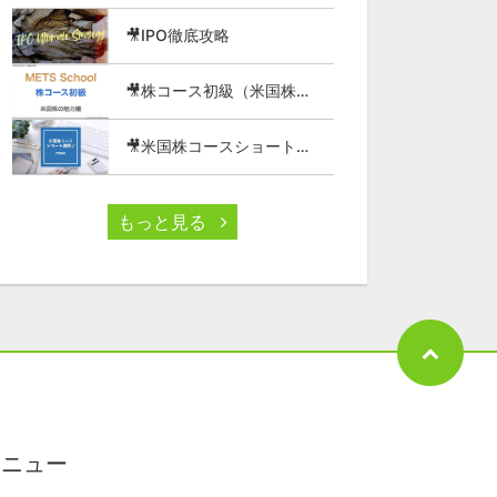
🎥IPO徹底攻略
🎥株コース初級（米国株の魅力編）
🎥米国株コースショート講座⑦
もっと見る
メニュー