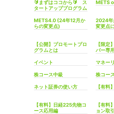
🔰まずはココから🔰 ス
METS o
タートアッププログラム
METS4.0 (24年12月か
2024
らの変更点)
変更点
【公開】プロモートプロ
【限定】
グラムとは
バー専
イベント
マネー
株コース中級
株コー
ネット証券の使い方
【有料
【有料】日経225先物コ
【有料】
ース応用編
ョン取