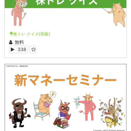
🎥株トレ クイズ(初級)
無料
338