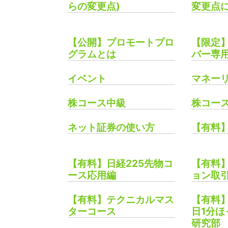
らの変更点)
変更点
【公開】プロモートプロ
【限定】
グラムとは
バー専
イベント
マネー
株コース中級
株コー
ネット証券の使い方
【有料
【有料】日経225先物コ
【有料】
ース応用編
ョン取
【有料】テクニカルマス
【有料】
ターコース
日1分
研究部