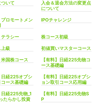
について
入会＆退会方法の変更点
について
プロモートメン
IPOチャレンジ
用
リテラシー
株コース初級
ス上級
初値買いマスターコース
】米国株コース
【有料】日経225先物コ
ース基礎編
日経225オプシ
【有料】日経225オプシ
引コース基礎編
ョン取引コース応用編
日経225先物_1
【有料】日経225先物S
ほったらかし投資
P