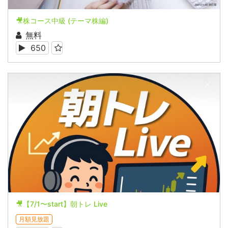
🎥株コース中級 (テーマ株編)
無料
650
🎥【7/1〜start】朝トレ Live
月額見放題