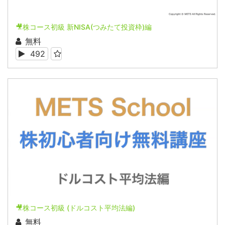
🎥株コース初級 新NISA(つみたて投資枠)編
無料
492
🎥株コース初級 (ドルコスト平均法編)
無料