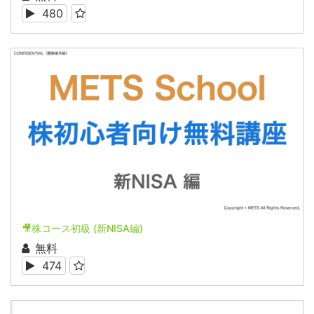
480
🎥株コース初級 (新NISA編)
無料
474