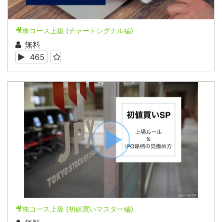
🎥株コース上級 (チャートシグナル編)
無料
465
🎥株コース上級 (初値買いマスター編)