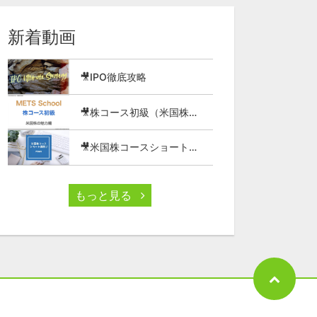
新着動画
🎥IPO徹底攻略
🎥株コース初級（米国株の魅力編）
🎥米国株コースショート講座⑦
もっと見る