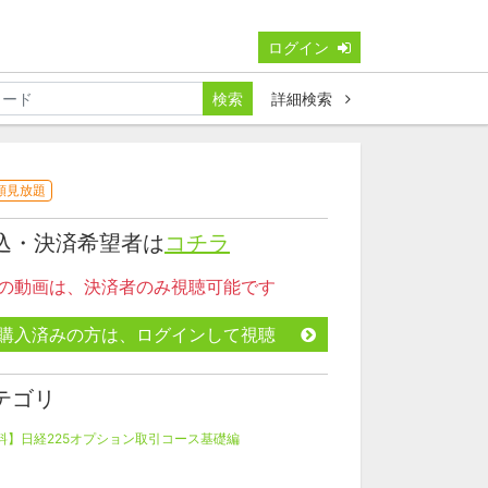
ログイン
検索
詳細検索
額見放題
込・決済希望者は
コチラ
この動画は、決済者のみ視聴可能です
購入済みの方は、ログインして視聴
テゴリ
料】日経225オプション取引コース基礎編