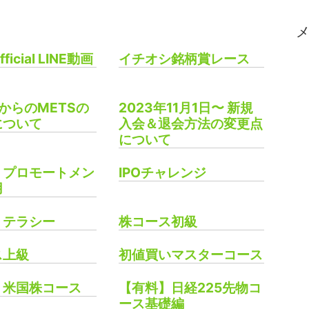
fficial LINE動画
イチオシ銘柄賞レース
年からのMETSの
2023年11月1日〜 新規
について
入会＆退会方法の変更点
について
プロモートメン
IPOチャレンジ
用
リテラシー
株コース初級
ス上級
初値買いマスターコース
】米国株コース
【有料】日経225先物コ
ース基礎編