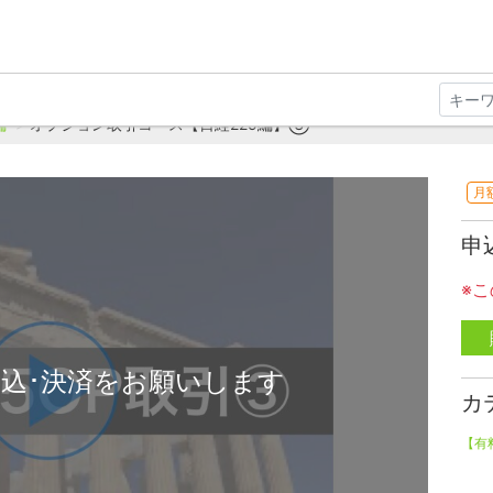
編
オプション取引コース【日経225編】③
月
申
※
込･決済をお願いします
カ
【有