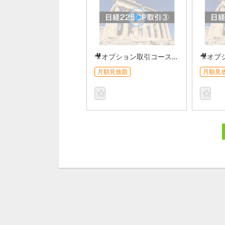
🎥オプション取引コース【日経225編】③
月額見放題
月額見