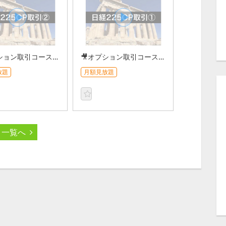
🎥オプション取引コース【日経225編】②
🎥オプション取引コース【日経225編】①
放題
月額見放題
一覧へ